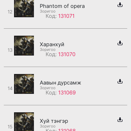
Phantom of opera
12
Зоригоо
Код:
131071
Харанхуй
13
Зоригоо
Код:
131070
Аавын дурсамж
14
Зоригоо
Код:
131069
Хуй тэнгэр
15
Зоригоо
Код:
131068