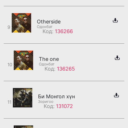
Otherside
9
Одонбат
Код:
136266
The one
10
Одонбат
Код:
136265
Би Монгол хүн
11
Зоригоо
Код:
131072