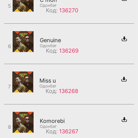
5
Одонбат
Код:
136270
Genuine
6
Одонбат
Код:
136269
Miss u
7
Одонбат
Код:
136268
Komorebi
8
Одонбат
Код:
136267