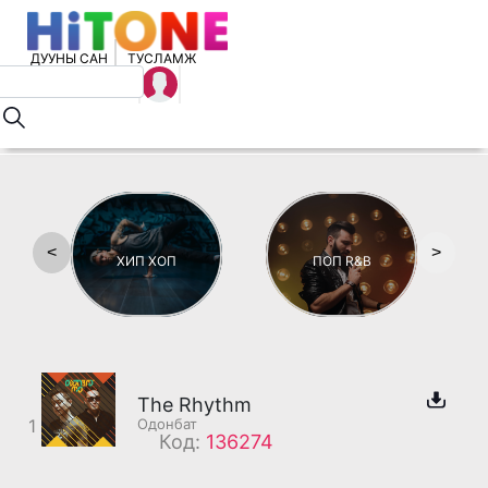
ДУУНЫ САН
ТУСЛАМЖ
<
>
ХИП ХОП
ПОП R&B
The Rhythm
1
Одонбат
Код:
136274