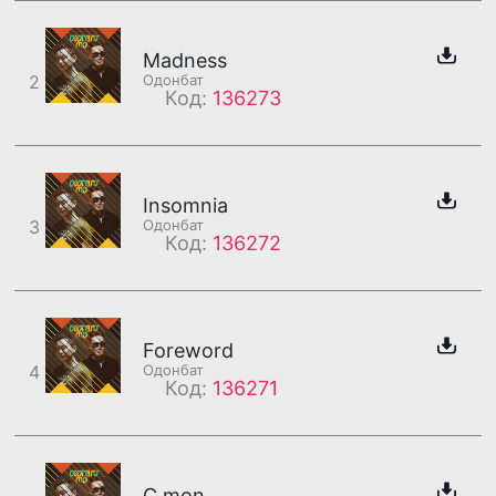
Madness
2
Одонбат
Код:
136273
Insomnia
3
Одонбат
Код:
136272
Foreword
4
Одонбат
Код:
136271
C mon