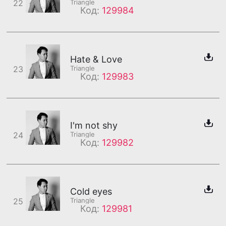
22
Triangle
Код:
129984
Hate & Love
23
Triangle
Код:
129983
I'm not shy
24
Triangle
Код:
129982
Cold eyes
25
Triangle
Код:
129981