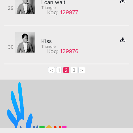
I can wait
29
Triangle
Код:
129977
Kiss
30
Triangle
Код:
129976
<
1
2
3
>