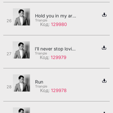
Hold you in my arms
26
Triangle
Код:
129980
I'll never stop loving you
27
Triangle
Код:
129979
Run
28
Triangle
Код:
129978