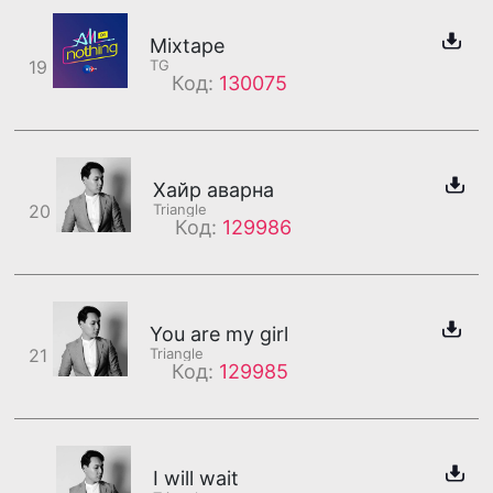
Mixtape
19
TG
Код:
130075
Хайр аварна
20
Triangle
Код:
129986
You are my girl
21
Triangle
Код:
129985
I will wait