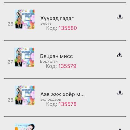
Хүүхэд гэдэг
26
Бөртэ
Код:
135580
Бяцхан мисс
27
Борхулан
Код:
135579
Аав ээж хоёр минь
28
Болордарь
Код:
135578