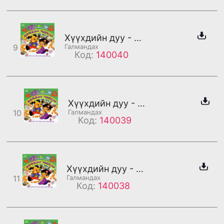
Хүүхдийн дуу - Ая дууны солонго
9
Галмандах
Код:
140040
Хүүхдийн дуу - Арав гэж юу вэ?
10
Галмандах
Код:
140039
Хүүхдийн дуу - Азын нахиа
11
Галмандах
Код:
140038