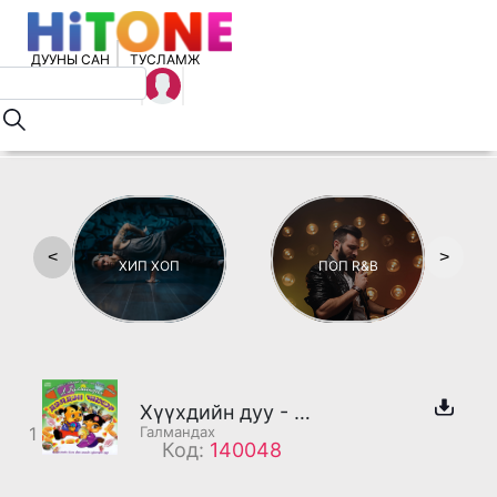
ДУУНЫ САН
ТУСЛАМЖ
<
>
ХИП ХОП
ПОП R&B
Хүүхдийн дуу - Үлгэрийн бороо
1
Галмандах
Код:
140048