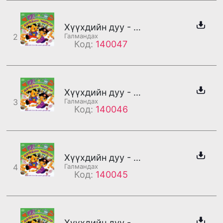
Хүүхдийн дуу - Наргиа
2
Галмандах
Код:
140047
Хүүхдийн дуу - Миний гутал
3
Галмандах
Код:
140046
Хүүхдийн дуу - Зүүдний чингис
4
Галмандах
Код:
140045
Хүүхдийн дуу - Дэлхий дүүрэн бага нас