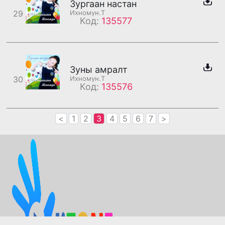
Зургаан настан
29
Ихномун.Т
Код:
135577
Зуны амралт
30
Ихномун.Т
Код:
135576
<
1
2
3
4
5
6
7
>