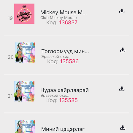
Mickey Mouse March (Club Mickey Mouse Theme)
19
Club Mickey Mouse
Код:
136837
Тоглоомууд минь баяртай
20
Эрвээхэй охид
Код:
135586
Нүдээ хайрлаарай
21
Эрвээхэй охид
Код:
135585
Миний цэцэрлэг