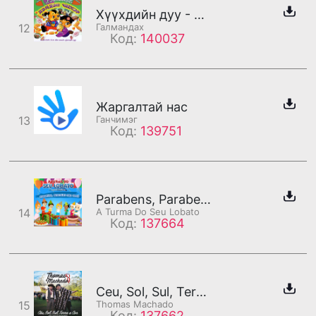
Хүүхдийн дуу - Аав ээж би
12
Галмандах
Код:
140037
Жаргалтай нас
13
Ганчимэг
Код:
139751
Parabens, Parabens Pra Voce
14
A Turma Do Seu Lobato
Код:
137664
Ceu, Sol, Sul, Terra e Cor
15
Thomas Machado
Код:
137662