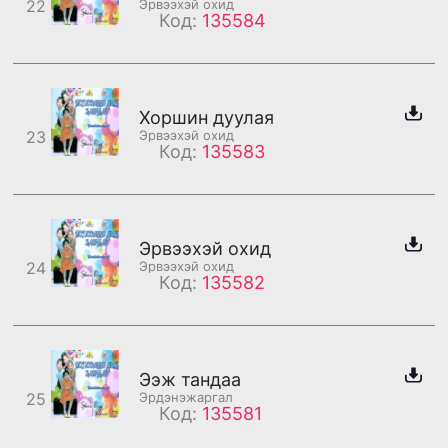
22
Эрвээхэй охид
Код:
135584
Хоршин дуулая
23
Эрвээхэй охид
Код:
135583
Эрвээхэй охид
24
Эрвээхэй охид
Код:
135582
Ээж тандаа
25
Эрдэнэжаргал
Код:
135581