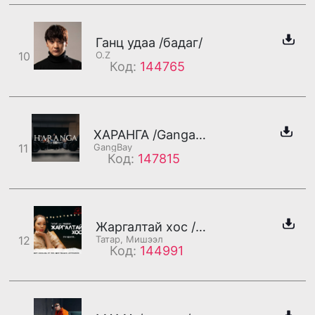
Ганц удаа /бадаг/
10
O.Z
Код:
144765
ХАРАНГА /Gangaa хэсэг/
11
GangBay
Код:
147815
Жаргалтай хос /Мишээл/
12
Татар, Мишээл
Код:
144991