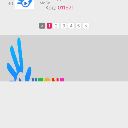
30
МоСо
Код:
011971
<
1
2
3
4
5
>
Зохиогчийн эрхийг хуулийн дагуу Мобиком групп
эзэмшинэ.
Лавлах утас 2222