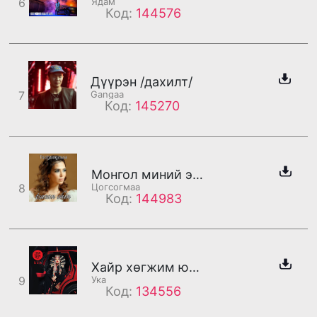
6
Ядам
Код:
144576
Дүүрэн /дахилт/
7
Gangaa
Код:
145270
Монгол миний эх орон
8
Цогсогмаа
Код:
144983
Хайр хөгжим юм уу
9
Ука
Код:
134556