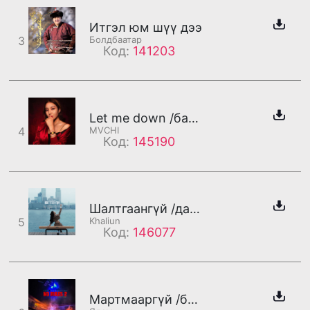
Итгэл юм шүү дээ
3
Болдбаатар
Код:
141203
Let me down /бадаг/
4
MVCHI
Код:
145190
Шалтгаангүй /дахилт/
5
Khaliun
Код:
146077
Мартмааргүй /бадаг/