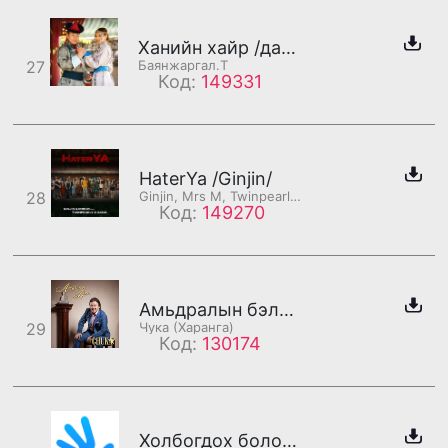
Ханийн хайр /дахилт/
27
Баянжаргал.Т
Код:
149331
HaterYa /Ginjin/
28
Ginjin, Mrs M, Twinpearly, Gana
Код:
149270
Амьдралын бэлэг (дахилт)
29
Чука (Харанга)
Код:
130174
Холбогдох боломжгүй байна