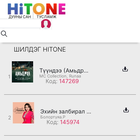
ДУУНЫ САН
ТУСЛАМЖ
ШИЛДЭГ HITONE
Түүндээ (Амьдрал - OST) /дахилт/
1
MC Collection, Runaa
Код:
147269
Эхийн залбирал /дахилт/
2
Болортуяа.Р
Код:
145974