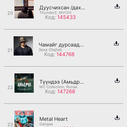
Дуусчихсан /дахилт/
20
ThunderZ, MVCHI
Код:
145433
Чамайг дурсаад /бадаг/
21
Эрка (Digital)
Код:
144768
Түүндээ (Амьдрал - OST) /бадаг/
22
MC Collection, Runaa
Код:
147268
Metal Heart
23
Gangaa