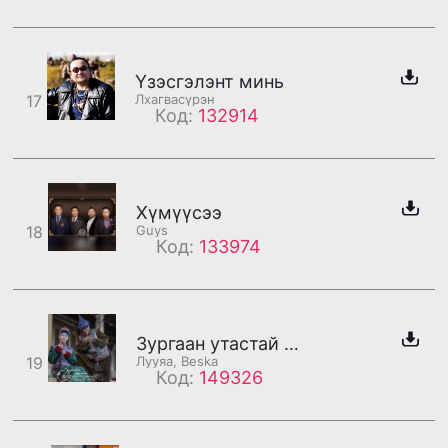
Үзэсгэлэнт минь
17
Лхагвасүрэн
Код:
132914
Хүмүүсээ
18
Guys
Код:
133974
Зургаан утастай банзан гитар /2-р бадаг/
19
Лууяа, Beska
Код:
149326