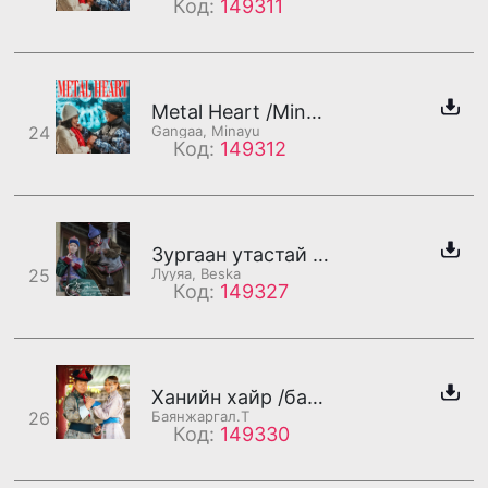
Код:
149311
Metal Heart /Minayu/
24
Gangaa, Minayu
Код:
149312
Зургаан утастай банзан гитар /Төгсгөл/
25
Лууяа, Beska
Код:
149327
Ханийн хайр /бадаг/
26
Баянжаргал.Т
Код:
149330