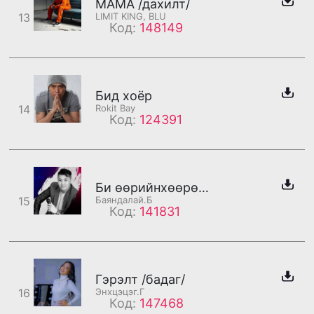
MAMA /дахилт/
13
LIMIT KING, BLU
Код:
148149
Бид хоёр
14
Rokit Bay
Код:
124391
Би өөрийнхөөрөө /дахилт/
15
Баяндалай.Б
Код:
141831
Гэрэлт /бадаг/
16
Энхцэцэг.Г
Код:
147468