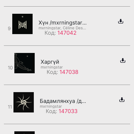
Хүн /mxrningstar хэсэг/
9
mxrningstar, Céline Dessberg
Код:
147042
Харгүй
10
mxrningstar
Код:
147038
Бадамлянхуа /дахилт/
11
mxrningstar
Код:
147033