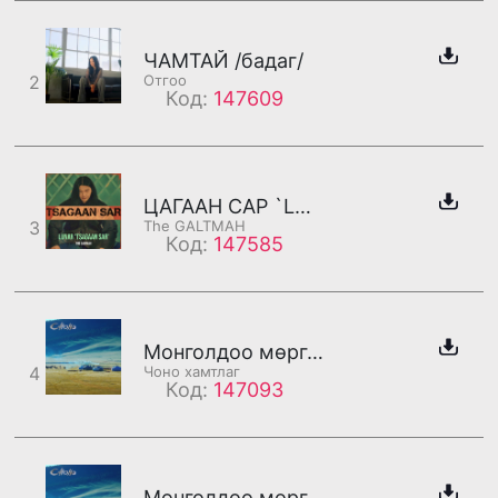
ЧАМТАЙ /бадаг/
2
Отгоо
Код:
147609
ЦАГААН САР `LUNAR`
3
The GALTMAH
Код:
147585
Монголдоо мөргөе /дахилт/
4
Чоно хамтлаг
Код:
147093
Монголдоо мөргөе /бадаг/