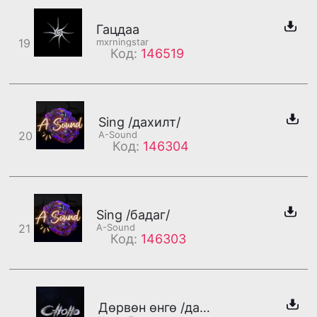
Гацдаа
19
mxrningstar
Код:
146519
Sing /дахилт/
20
A-Sound
Код:
146304
Sing /бадаг/
21
A-Sound
Код:
146303
Дөрвөн өнгө /дахилт/