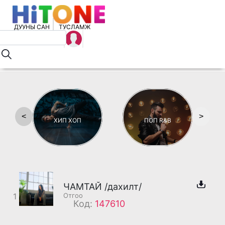
ДУУНЫ САН
ТУСЛАМЖ
<
>
ХИП ХОП
ПОП R&B
ЧАМТАЙ /дахилт/
1
Отгоо
Код:
147610