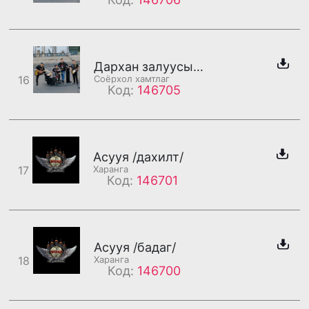
Дархан залуусын хот /бадаг/
16
Соёрхол хамтлаг
Код:
146705
Асууя /дахилт/
17
Харанга
Код:
146701
Асууя /бадаг/
18
Харанга
Код:
146700