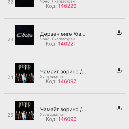
22
Чоно, Лхагвасүрэн
Код:
146222
Дөрвөн өнгө /бадаг/
23
Чоно, Лхагвасүрэн
Код:
146221
Чамайг зорино /дахилт/
24
Хурд хамтлаг
Код:
146097
Чамайг зорино /бадаг/
25
Хурд хамтлаг
Код:
146096