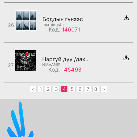
Бодлын гүнээс
26
mxrningstar
Код:
146071
Нэргүй дуу /дахилт/
27
NISVANIS
Код:
145493
<
1
2
3
4
5
6
7
8
>