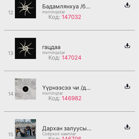
Бадамлянхуа /бадаг/
12
mxrningstar
Код:
147032
гацдаа
13
mxrningstar
Код:
147024
Үүрнээсээ чи /дахилт/
14
mxrningtar
Код:
146982
Дархан залуусын хот /дахилт/
15
Соёрхол хамтлаг
Код:
146706