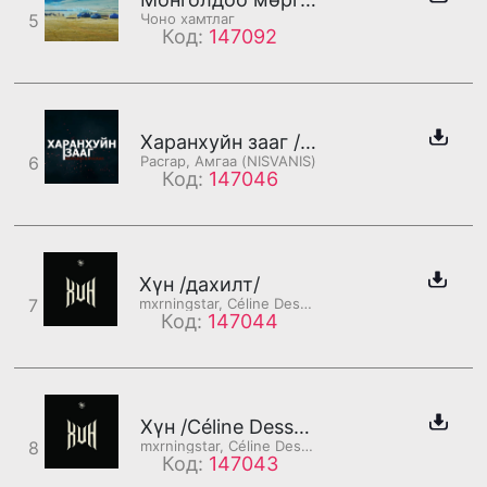
5
Чоно хамтлаг
Код:
147092
Харанхуйн зааг /дахилт/
6
Pacrap, Амгаа (NISVANIS)
Код:
147046
Хүн /дахилт/
7
mxrningstar, Céline Dessberg
Код:
147044
Хүн /Céline Dessberg хэсэг/
8
mxrningstar, Céline Dessberg
Код:
147043