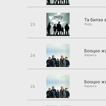
Та билээ 
23
Хурд
Бооцоо жү
24
Харанга
Бооцоо жү
25
Харанга