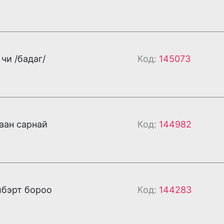
чи /бадаг/
Код:
145073
аан сарнай
Код:
144982
лбэрт бороо
Код:
144283