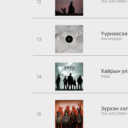
12
The GALTMAH
Үүрнээсээ 
13
mxrningstar
Хайрын ул
14
Хурд
Зүрхэн хэ
15
The GALTMAH