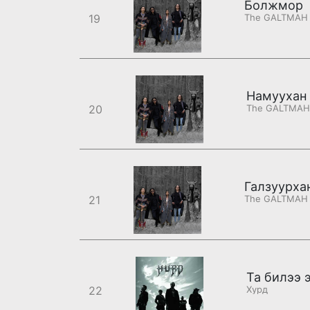
Болжмор
19
The GALTMAH
Намуухан
20
The GALTMAH
Галзуурха
21
The GALTMAH
Та билээ 
22
Хурд