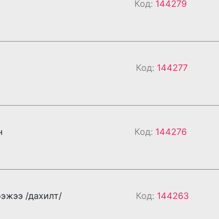
Код:
144279
Код:
144277
н
Код:
144276
ээжээ /дахилт/
Код:
144263