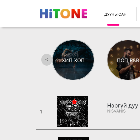
ДУУНЫ САН
<
ХИП ХОП
ПОП R&B
Нэргүй дуу 
1
NISVANIS