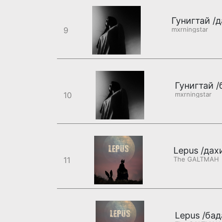
Гунигтай /д
9
mxrningstar
Гунигтай /
10
mxrningstar
Lepus /дах
11
The GALTMAH
Lepus /бад