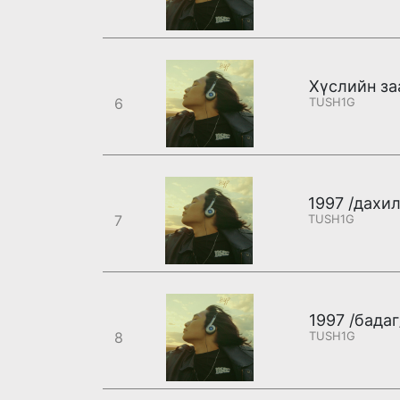
Хүслийн заа
6
TUSH1G
1997 /дахил
7
TUSH1G
1997 /бадаг
8
TUSH1G