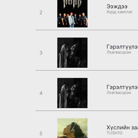
Ээждээ
2
Хурд хамтлаг
Гэрэлтүүлэ
3
Лхагвасүрэн
Гэрэлтүүлэ
4
Лхагвасүрэн
Хүслийн за
5
TUSH1G