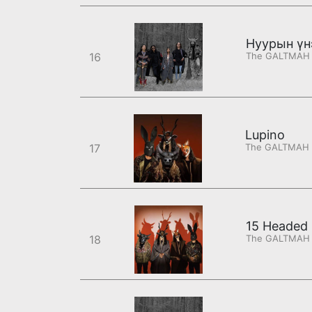
Нуурын үн
16
The GALTMAH
Lupino
17
The GALTMAH
15 Headed
18
The GALTMAH