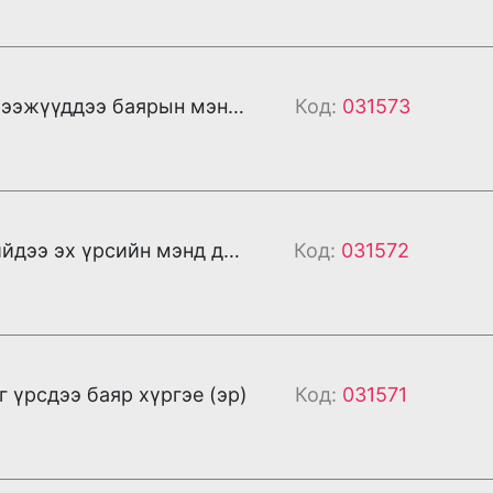
Бүх сайхан ээжүүддээ баярын мэнд хүргэе (эр)
Код:
031573
Ачлалт ижийдээ эх үрсийн мэнд дэвшүүлье (эр)
Код:
031572
г үрсдээ баяр хүргэе (эр)
Код:
031571