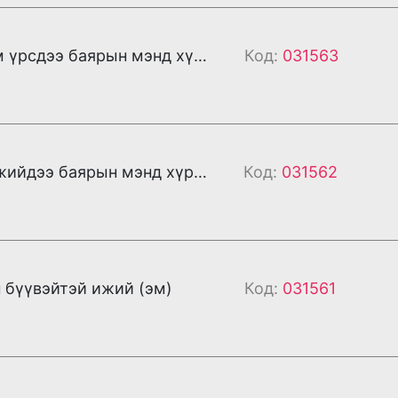
Хайр татам үрсдээ баярын мэнд хүргэе (эм)
Код:
031563
Хайртай ижийдээ баярын мэнд хүргэе (эм)
Код:
031562
 бүүвэйтэй ижий (эм)
Код:
031561