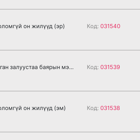
ломгүй он жилүүд (эр)
Код:
031540
Мянга мянган залуустаа баярын мэнд хүргэе (эр)
Код:
031539
ломгүй он жилүүд (эм)
Код:
031538