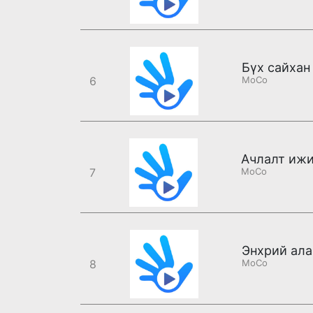
6
MoCo
7
MoCo
Энхрий ала
8
MoCo