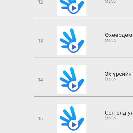
12
MoCo
Өхөөрдөм 
13
MoCo
Эх үрсийн
14
MoCo
Сэтгэлд уя
15
MoCo