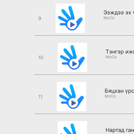
9
MoCo
Тэнгэр иж
10
MoCo
11
MoCo