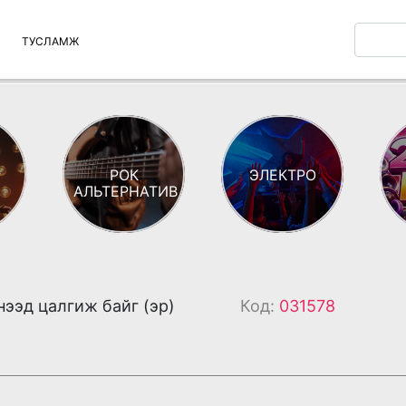
ТУСЛАМЖ
РОК
ЭЛЕКТРО
АЛЬТЕРНАТИВ
нээд цалгиж байг (эр)
Код:
031578