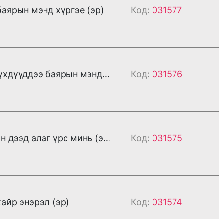
баярын мэнд хүргэе (эр)
Код:
031577
Хайртай хүүхдүүддээ баярын мэнд хүргэе (эр)
Код:
031576
Аз жаргалын дээд алаг үрс минь (эр)
Код:
031575
хайр энэрэл (эр)
Код:
031574