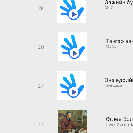
Ээжийн бү
19
MoCo
20
MoCo
Энэ өдрий
21
Галидаса
Өглөө бол
22
Ноён Хутагт 