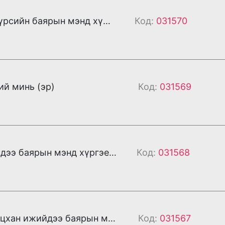
Ээждээ эх үрсийн баярын мэнд хүргэе (эр)
Код:
031570
ий минь (эр)
Код:
031569
Бяцхан үрсдээ баярын мэнд хүргэе (эм)
Код:
031568
Нартад ганцхан ижийдээ баярын мэнд дэвшүүлье (эм)
Код:
031567