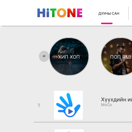
ДУУНЫ САН
<
ХИП ХОП
ПОП R&B
Хүүхдийн и
1
MoCo