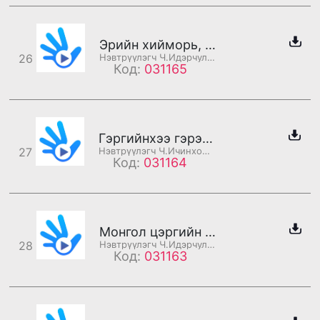
Эрийн хийморь, ээжийнхээ эрдэнэ танд баяр хүргэе
26
Нэвтрүүлэгч Ч.Идэрчулуун
Код:
031165
Гэргийнхээ гэрэл, үрийнхээ тэнгэр болсон эр хүн та
27
Нэвтрүүлэгч Ч.Ичинхорлоо
Код:
031164
Монгол цэргийн өдрийн баярын мэнд хүргэе
28
Нэвтрүүлэгч Ч.Идэрчулуун
Код:
031163