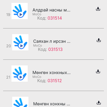
Алдрай насны минь дотны андууд (эм)
19
MoCo
Код:
031514
Саяхан л ирсэн он жилүүд (эм)
20
MoCo
Код:
031513
Мөнгөн хонхныхоо сүүлчийн жингэнээнээр (эм)
21
MoCo
Код:
031512
Мөнгөн хонхны баярын мэнд хүргэе (эм)