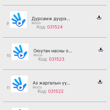
Дурсамж дүүрэн өдрөө нандигнаж яваарай (эр)
9
MoCo
Код:
031524
Оюутан насны оргил үе (эм)
10
MoCo
Код:
031523
Аз жаргалын үүд хүн бүхэнд нээлттэй (эм)
11
MoCo
Код:
031522