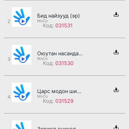
Бид найзууд (эр)
2
MoCo
Код:
031531
Оюутан насандаа би хайртай (эр)
3
MoCo
Код:
031530
Царс модон ширээ элэгдэх нэгэн цагт (эр)
4
MoCo
Код:
031529
Зориод очиход тосоод угтах миний найзууд (эр)