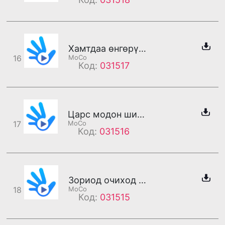
Хамтдаа өнгөрүүлсэн тэр л өдрүүддээ би хайртай (эм)
16
MoCo
Код:
031517
Царс модон ширээ элэгдэх нэгэн цагт (эм)
17
MoCo
Код:
031516
Зориод очиход тосоод угтах миний найзууд (эм)
18
MoCo
Код:
031515