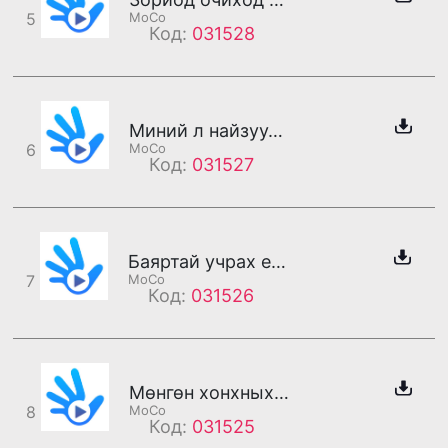
5
MoCo
Код:
031528
Миний л найзууд (эр)
6
MoCo
Код:
031527
Баяртай учрах ерөөлийг ангийн андууддаа ерөөе (эр)
7
MoCo
Код:
031526
Мөнгөн хонхныхоо сүүлчийн жингэнээнээр (эр)
8
MoCo
Код:
031525