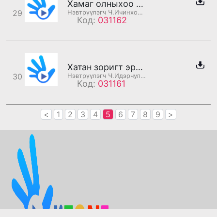
Хамаг олныхоо түшиг болсон эр хүн танд баяр хүргэе
29
Нэвтрүүлэгч Ч.Ичинхорлоо
Код:
031162
Хатан зоригт эрчүүдийн баяр
30
Нэвтрүүлэгч Ч.Идэрчулуун
Код:
031161
<
1
2
3
4
5
6
7
8
9
>