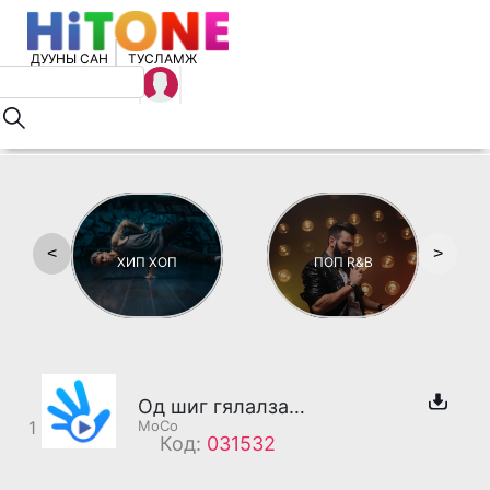
ДУУНЫ САН
ТУСЛАМЖ
<
>
ХИП ХОП
ПОП R&B
Од шиг гялалзаж, гал шиг дүрэлзэх идэр залуус (эр)
1
MoCo
Код:
031532