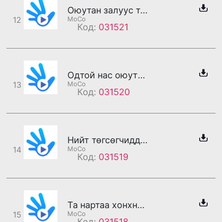
Оюутан залуус та бүхэндээ баярын мэнд хүргэе (эм)
12
MoCo
Код:
031521
Одтой нас оюутных байдаг (эм)
13
MoCo
Код:
031520
Нийт төгсөгчиддөө баярын мэнд хүргэе (эм)
14
MoCo
Код:
031519
Та нартаа хонхны баярын мэнд хүргэе (эм)
15
MoCo
Код:
031518