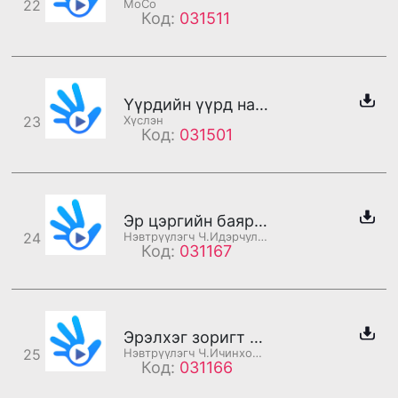
22
MoCo
Код:
031511
Үүрдийн үүрд нандигнаж яваарай
23
Хүслэн
Код:
031501
Эр цэргийн баярын мэндийг хүргэе
24
Нэвтрүүлэгч Ч.Идэрчулуун
Код:
031167
Эрэлхэг зоригт хөвгүүн танд Эр цэргийн баярын мэндийг хүргэе
25
Нэвтрүүлэгч Ч.Ичинхорлоо
Код:
031166