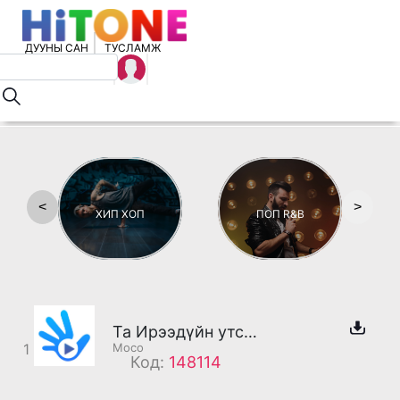
ДУУНЫ САН
ТУСЛАМЖ
<
>
ХИП ХОП
ПОП R&B
Та Ирээдүйн утсанд холбогдлоо
1
Moco
Код:
148114