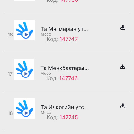
Та Мягмарын утсанд холбогдлоо
16
Moco
Код:
147747
Та Мөнхбаатарын утсанд холбогдлоо
17
Moco
Код:
147746
Та Ичкогийн утсанд холбогдлоо
18
Moco
Код:
147745