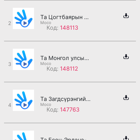
Та Цогтбаярын утсанд холбогдлоо
2
Moco
Код:
148113
Та Монгол улсын соёлын тэргүүний ажилтан Халиунаагийн утсанд холбогдлоо
3
Moco
Код:
148112
Та Загдсүрэнгийн утсанд холбогдлоо
4
Moco
Код:
147763
Та Есөн-Эрдэнэ-н утсанд холбогдлоо