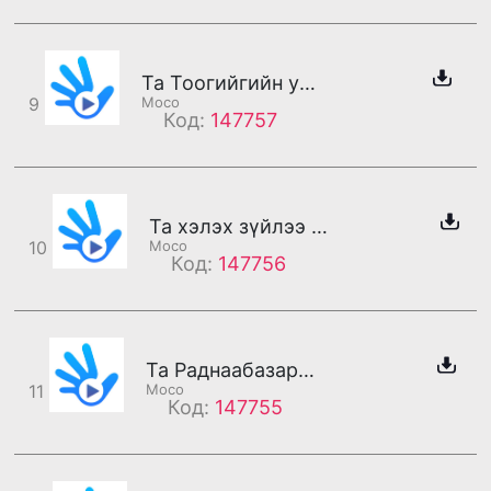
Та Тоогийгийн утсанд холбогдлоо
9
Moco
Код:
147757
Та хэлэх зүйлээ мессежээр үлдээнэ үү.
10
Moco
Код:
147756
Та Раднаабазарын утсанд холбогдлоо
11
Moco
Код:
147755