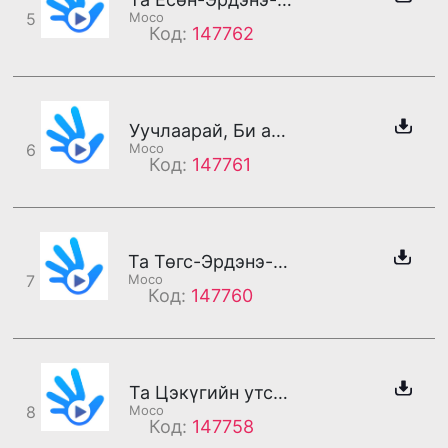
5
Moco
Код:
147762
Уучлаарай, Би амарч байна
6
Moco
Код:
147761
Та Төгс-Эрдэнэ-н утсанд холбогдлоо
7
Moco
Код:
147760
Та Цэкүгийн утсанд холбогдлоо
8
Moco
Код:
147758