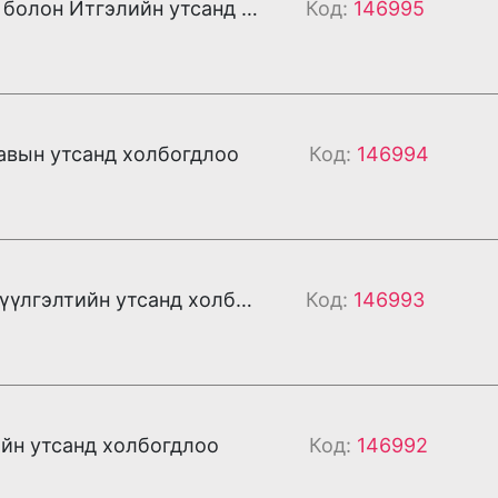
Та Охиноо болон Итгэлийн утсанд холбогдлоо
Код:
146995
авын утсанд холбогдлоо
Код:
146994
Та Хүдэр нүүлгэлтийн утсанд холбогдлоо
Код:
146993
йн утсанд холбогдлоо
Код:
146992