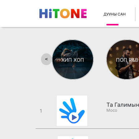
ДУУНЫ САН
<
ХИП ХОП
ПОП R&B
Та Галимын
1
Moco