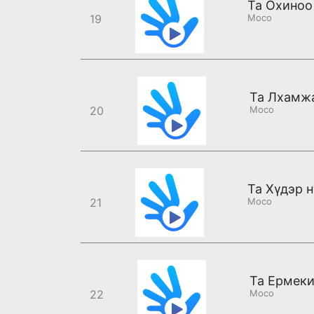
19
Moco
Та Лхамж
20
Moco
21
Moco
Та Ермеки
22
Moco