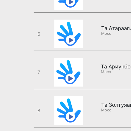
Та Атарааг
6
Moco
Та Ариунбо
7
Moco
Та Золтуяа
8
Moco