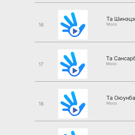
16
Moco
17
Moco
Та Оюунба
18
Moco