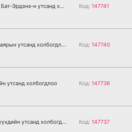
Та Энхбаяр Бат-Эрдэнэ-н утсанд холбогдлоо
Код:
147741
Та Давхарбаярын утсанд холбогдлоо
Код:
147740
йн утсанд холбогдлоо
Код:
147738
Та Баяны хүүхдийн утсанд холбогдлоо
Код:
147737