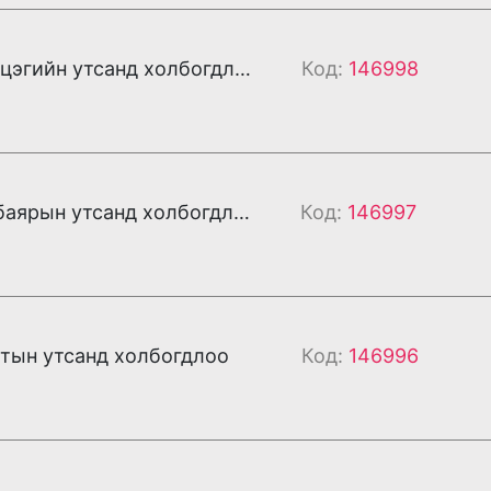
Та Шинэцэцэгийн утсанд холбогдлоо
Код:
146998
Та Сансарбаярын утсанд холбогдлоо
Код:
146997
тын утсанд холбогдлоо
Код:
146996