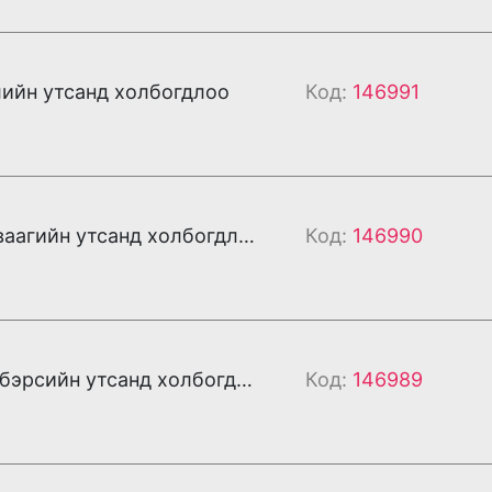
ийн утсанд холбогдлоо
Код:
146991
Та Дашдаваагийн утсанд холбогдлоо
Код:
146990
Та Дарханбэрсийн утсанд холбогдлоо
Код:
146989