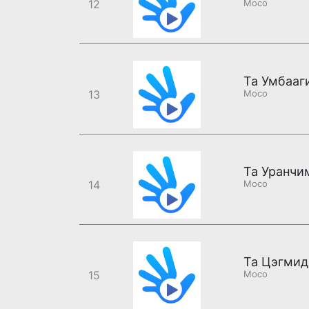
12
Moco
Та Умбааг
13
Moco
Та Уранчи
14
Moco
Та Цэгмид
15
Moco