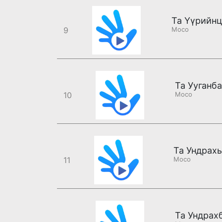
9
Moco
Та Ууганб
10
Moco
Та Ундрах
11
Moco
Та Ундрах