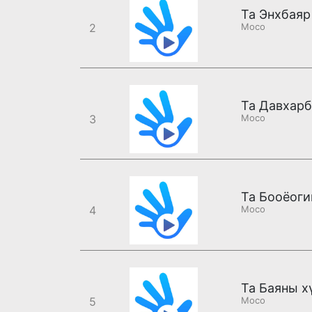
2
Moco
3
Moco
Та Бооёоги
4
Moco
5
Moco