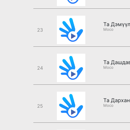
Та Дэмүүл
23
Moco
24
Moco
25
Moco