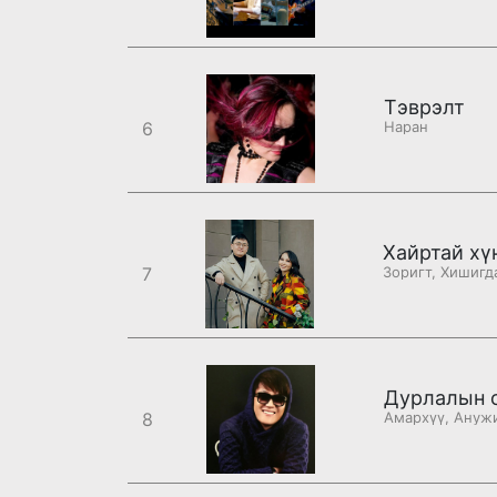
Тэврэлт
6
Наран
Хайртай хү
7
Зоригт, Хишигд
Дурлалын 
8
Амархүү, Ануж