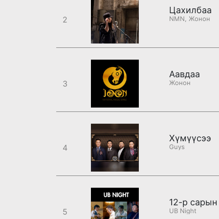
Цахилбаа
2
NMN, Жонон
Аавдаа
3
Жонон
Хүмүүсээ
4
Guys
12-р сарын
5
UB Night