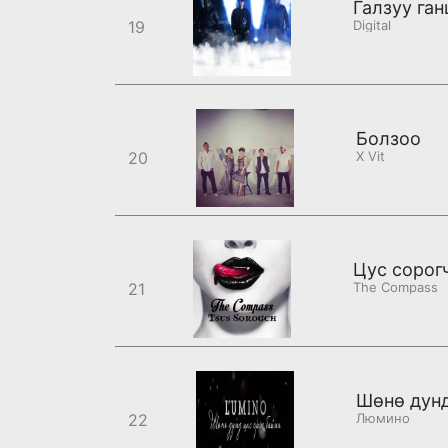
Галзуу ганц
19
Digital
Болзоо
20
X Vit
Цус сорог
21
The Compass
Шөнө дунд
22
Люмино