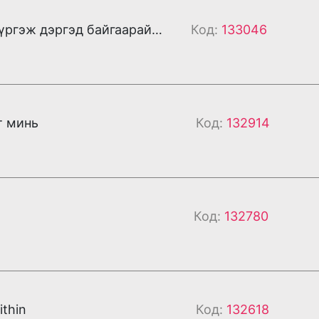
Хорвоог дүүргэж дэргэд байгаарай (дахилт)
Код:
133046
т минь
Код:
132914
Код:
132780
ithin
Код:
132618