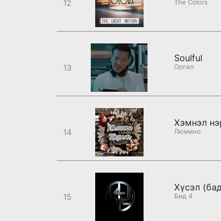
12
The Colors
Soulful
13
Оргил
Хэмнэл нэ
14
Люмино
Хүсэл (бад
15
Бид 4