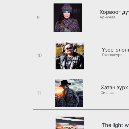
9
Ариунаа
Үзэсгэлэн
10
Лхагвасүрэн
Хатан зүрх
11
Хишгээ
The light w