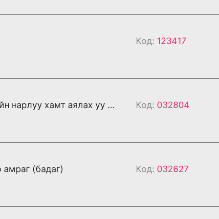
Код:
123417
Маргаашийн нарлуу хамт аялах уу (бадаг)
Код:
032804
 амраг (бадаг)
Код:
032627