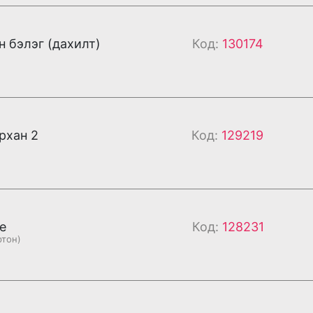
 бэлэг (дахилт)
Код:
130174
рхан 2
Код:
129219
е
Код:
128231
ртон)