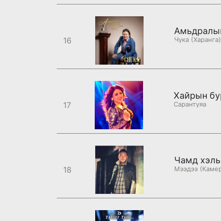
Амьдралын
16
Чука (Харанга)
Хайрын бу
17
Сарантуяа
Чамд хэль
18
Мээдээ (Каме