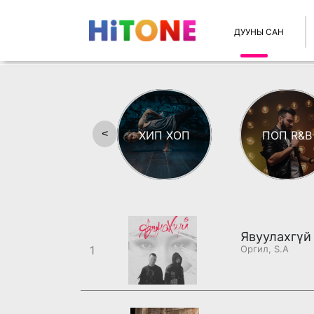
ДУУНЫ САН
<
ХИП ХОП
ПОП R&B
Явуулахгүй
1
Оргил, S.A