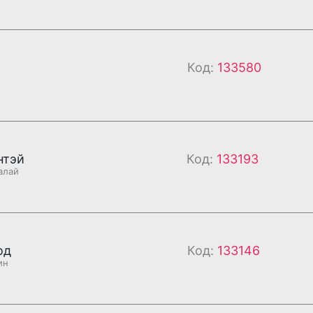
Код:
133580
нтэй
Код:
133193
алай
од
Код:
133146
ин