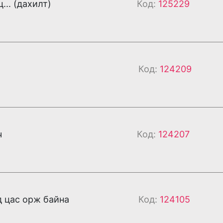
... (дахилт)
Код:
125229
Код:
124209
ч
Код:
124207
 цас орж байна
Код:
124105