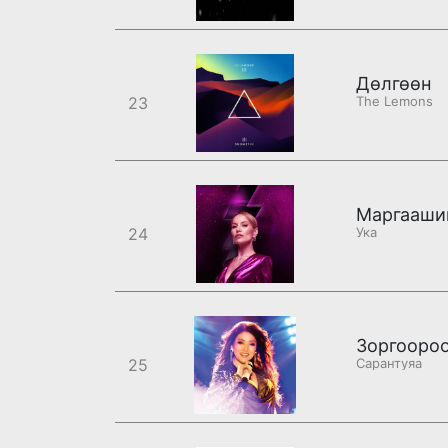
Дөлгөөн
23
The Lemons
24
Ука
Зоргоороо
25
Сарантуяа