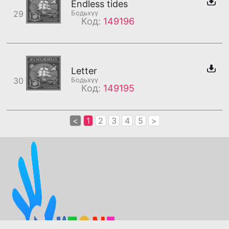
Endless tides
29
Бодьхүү
Код:
149196
Letter
30
Бодьхүү
Код:
149195
<
1
2
3
4
5
>