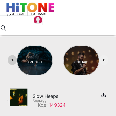
ДУУНЫ САН
ТУСЛАМЖ
<
>
ХИП ХОП
ПОП R&B
Slow Heaps
1
Бодьхүү
Код:
149324