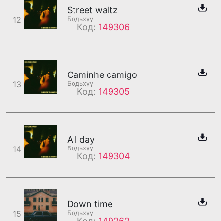
Street waltz
12
Бодьхүү
Код:
149306
Caminhe camigo
13
Бодьхүү
Код:
149305
All day
14
Бодьхүү
Код:
149304
Down time
15
Бодьхүү
Код:
149262