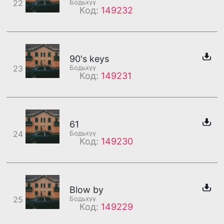
22
Бодьхүү
Код:
149232
90's keys
23
Бодьхүү
Код:
149231
61
24
Бодьхүү
Код:
149230
Blow by
25
Бодьхүү
Код:
149229