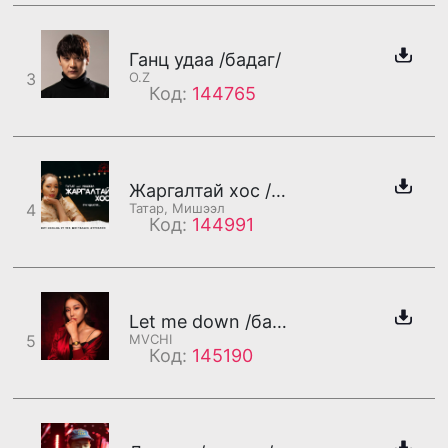
Ганц удаа /бадаг/
3
O.Z
Код:
144765
Жаргалтай хос /Мишээл/
4
Татар, Мишээл
Код:
144991
Let me down /бадаг/
5
MVCHI
Код:
145190