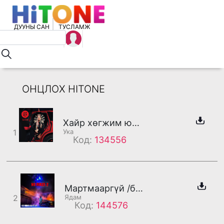
ДУУНЫ САН
ТУСЛАМЖ
ОНЦЛОХ HITONE
Хайр хөгжим юм уу
1
Ука
Код:
134556
Мартмааргүй /бадаг/
2
Ядам
Код:
144576